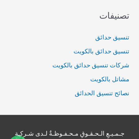
تصنيفات
تنسيق حدائق
تنسيق حدائق بالكويت
شركات تنسيق حدائق بالكويت
مشاتل بالكويت
نصائح تنسيق الحدائق
جـمـيـعِ الـحـقـوقِ مـحـفـوظـةٌ لـدى شـركـةِ