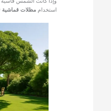
وإذا كانت الشمس قاسية ف
استخدام
مظلات قماشية
ت