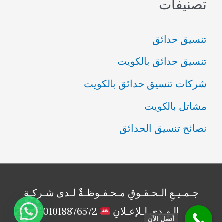
تصنيفات
تنسيق حدائق
تنسيق حدائق بالكويت
شركات تنسيق حدائق بالكويت
مشاتل بالكويت
نصائح تنسيق الحدائق
جـمـيـعِ الـحـقـوقِ مـحـفـوظـةٌ لـدى شـركـةِ
الـهـدى لـلإعـلانِ
01018876572
أتصل الأن