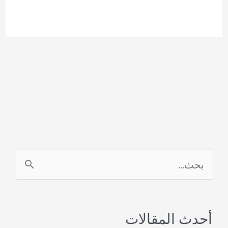
ا
ل
ب
أحدث المقالات
ح