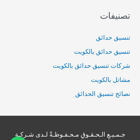
تصنيفات
تنسيق حدائق
تنسيق حدائق بالكويت
شركات تنسيق حدائق بالكويت
مشاتل بالكويت
نصائح تنسيق الحدائق
جـمـيـعِ الـحـقـوقِ مـحـفـوظـةٌ لـدى شـركـةِ