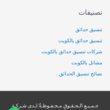
تصنيفات
تنسيق حدائق
تنسيق حدائق بالكويت
شركات تنسيق حدائق بالكويت
مشاتل بالكويت
نصائح تنسيق الحدائق
جـمـيـعِ الـحـقـوقِ مـحـفـوظـةٌ لـدى شـركـةِ