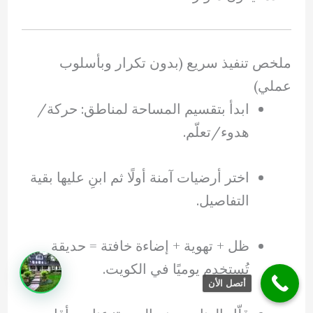
ملخص تنفيذ سريع (بدون تكرار وبأسلوب
عملي)
ابدأ بتقسيم المساحة لمناطق: حركة/
هدوء/تعلّم.
اختر أرضيات آمنة أولًا ثم ابنِ عليها بقية
التفاصيل.
ظل + تهوية + إضاءة خافتة = حديقة
تُستخدم يوميًا في الكويت.
أتصل الأن