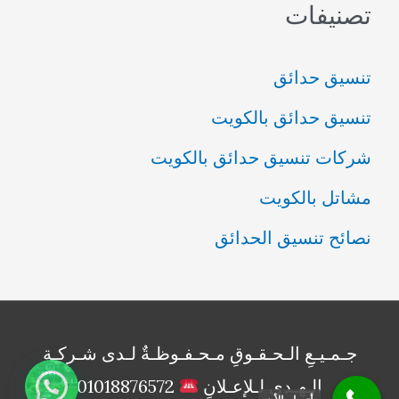
تصنيفات
تنسيق حدائق
تنسيق حدائق بالكويت
شركات تنسيق حدائق بالكويت
مشاتل بالكويت
نصائح تنسيق الحدائق
جـمـيـعِ الـحـقـوقِ مـحـفـوظـةٌ لـدى شـركـةِ
الـهـدى لـلإعـلانِ
01018876572