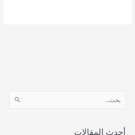
ا
ل
ب
أحدث المقالات
ح