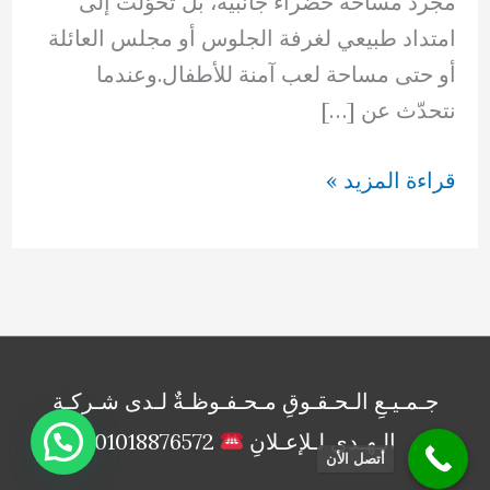
مجرد مساحة خضراء جانبية، بل تحوّلت إلى
امتداد طبيعي لغرفة الجلوس أو مجلس العائلة
أو حتى مساحة لعب آمنة للأطفال.وعندما
نتحدّث عن […]
تنسيق
قراءة المزيد »
حدائق
حولى
بالكويت
66894336
جـمـيـعِ الـحـقـوقِ مـحـفـوظـةٌ لـدى شـركـةِ
الـهـدى لـلإعـلانِ
01018876572
أتصل الأن