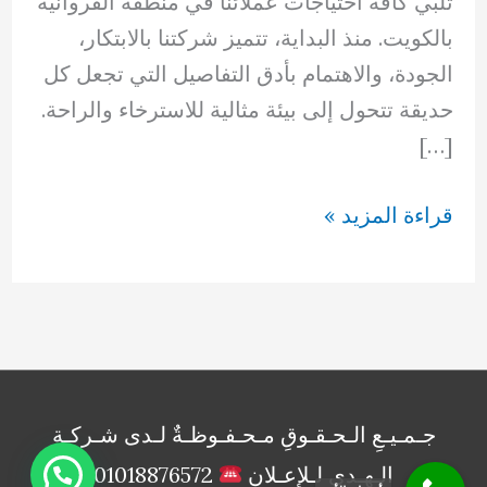
تلبي كافة احتياجات عملائنا في منطقة الفروانية
بالكويت. منذ البداية، تتميز شركتنا بالابتكار،
الجودة، والاهتمام بأدق التفاصيل التي تجعل كل
حديقة تتحول إلى بيئة مثالية للاسترخاء والراحة.
[…]
تنسيق
قراءة المزيد »
حدائق
الفروانية
بالكويت
66894336
جـمـيـعِ الـحـقـوقِ مـحـفـوظـةٌ لـدى شـركـةِ
الـهـدى لـلإعـلانِ
01018876572