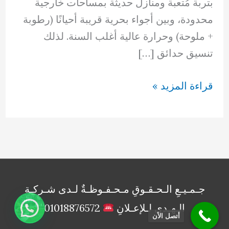
بتربة مُتعبة ومنازل حديثة بمساحات خارجية
محدودة، وبين أجواء بحرية قريبة أحيانًا (رطوبة
+ ملوحة) وحرارة عالية أغلب السنة. لذلك
تنسيق حدائق […]
تنسيق
قراءة المزيد »
حدائق
العاصمة
جـمـيـعِ الـحـقـوقِ مـحـفـوظـةٌ لـدى شـركـةِ
الـهـدى لـلإعـلانِ
01018876572
أتصل الأن