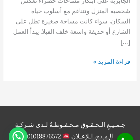
الجابريه على ابتكار مساحات خضراء تعكس
شخصية المنزل وتتناغم مع أسلوب حياة
السكان، سواء كانت مساحة صغيرة تطل على
الشارع أو حديقة واسعة خلف الفيلا. يبدأ العمل
[…]
تنسيق
قراءة المزيد »
حدائق
الجابريه
بالكويت
66894336
جـمـيـعِ الـحـقـوقِ مـحـفـوظـةٌ لـدى شـركـةِ
الـهـدى لـلإعـلانِ
01018876572