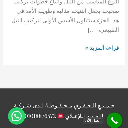
النوع المناسب من الثيل واتباع خطوات تركيب
صحيحة يجعل النتيجة مثالية وطويلة الأمد.في
هذا الجزء سنتناول الأسس الأولى لتركيب الثيل
الطبيعي، […]
تركيب
قراءة المزيد »
ثيل
طبيعي
بالكويت
66894336
جـمـيـعِ الـحـقـوقِ مـحـفـوظـةٌ لـدى شـركـةِ
الـهـدى لـلإعـلانِ
01018876572
أتصل الأن