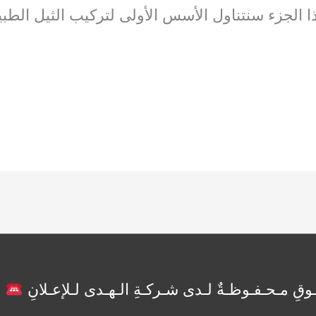
ذا الجزء سنتناول الأسس الأولى لتركيب الثيل الطب
ـوقِ مـحـفـوظـةٌ لـدى شـركـةِ الـهـدى لـلإعـلانِ
01018876572