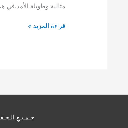
مثالية وطويلة الأمد.في ه
تركيب
قراءة المزيد »
ثيل
طبيعي
بالكويت
66894336
جـمـيـعِ الـحـق