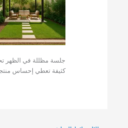
جلسة مظللة في الظهر تح
كثيفة تعطي إحساس منتج