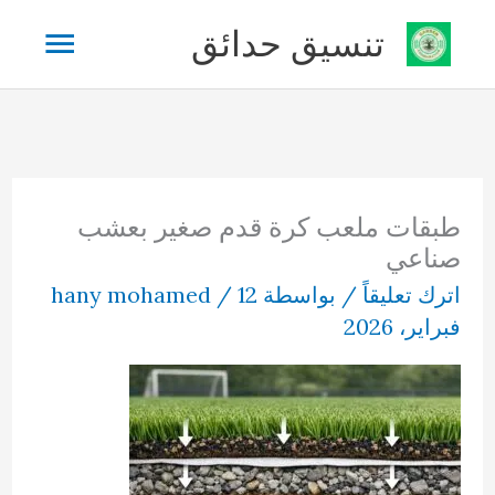
خطي
القائم
تنسيق حدائق
لى
لمحتوى
الرئيس
طبقات ملعب كرة قدم صغير بعشب
صناعي
اترك تعليقاً
/ بواسطة
12
/
hany mohamed
فبراير، 2026